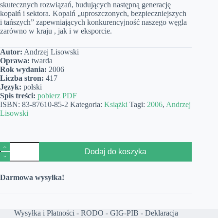
skutecznych rozwiązań, budujących następną generację
kopalń i sektora. Kopalń „uproszczonych, bezpieczniejszych
i tańszych” zapewniających konkurencyjność naszego węgla
zarówno w kraju , jak i w eksporcie.
Autor:
Andrzej Lisowski
Oprawa:
twarda
Rok wydania:
2006
Liczba stron:
417
Język:
polski
Spis treści:
pobierz PDF
ISBN:
83-87610-85-2
Kategoria:
Książki
Tagi:
2006
,
Andrzej
Lisowski
ilość
Dodaj do koszyka
Górnictwo
węgla
kamiennego.
Darmowa wysyłka!
Ku
następnej
generacji
kopalń
i
Wysyłka i Płatności
-
RODO
-
GIG-PIB
-
Deklaracja