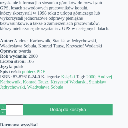
uzyskanie informacji o stosunku górników do rozwiązań
GPS, losach zawodowych pracowników kopalń,
którzy skorzystali w 1998 roku z urlopu górniczego lub
wykorzystali jednorazowe odprawy pieniężne
bezwarunkowe, a także o zamierzeniach pracowników,
którzy mieli szansę skorzystania z GPS w następnych latach.
Autor:
Andrzej Karbownik, Stanisław Jędrychowski,
Władysława Sobula, Konrad Tausz, Krzysztof Wodarski
Oprawa:
twarda
Rok wydania:
2000
Liczba stron:
106
Język:
polski
Spis treści:
pobierz PDF
ISBN:
83-87610-24-0
Kategoria:
Książki
Tagi:
2000
,
Andrzej
Karbownik
,
Konrad Tausz
,
Krzysztof Wodarski
,
Stanisław
Jędrychowski
,
Władysława Sobula
ilość
Dodaj do koszyka
Restrukturyzacja
zatrudnienia
w
Darmowa wysyłka!
polskim