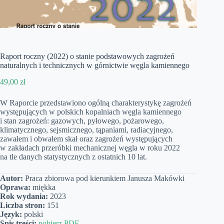
Raport roczny (2022) o stanie podstawowych zagrożeń
naturalnych i technicznych w górnictwie węgla kamiennego
49,00
zł
W Raporcie przedstawiono ogólną charakterystykę zagrożeń
występujących w polskich kopalniach węgla kamiennego
i stan zagrożeń: gazowych, pyłowego, pożarowego,
klimatycznego, sejsmicznego, tąpaniami, radiacyjnego,
zawałem i obwałem skał oraz zagrożeń występujących
w zakładach przeróbki mechanicznej węgla w roku 2022
na tle danych statystycznych z ostatnich 10 lat.
Autor:
Praca zbiorowa pod kierunkiem Janusza Makówki
Oprawa:
miękka
Rok wydania:
2023
Liczba stron:
151
Język:
polski
Spis treści:
pobierz PDF